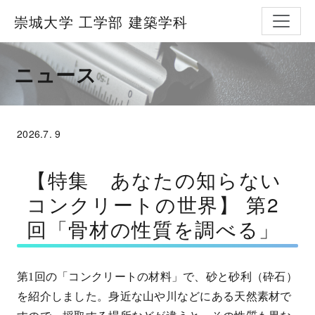
ナビゲ
崇城大学 工学部 建築学科
ニュース
2026.
7. 9
【特集 あなたの知らない
コンクリートの世界】 第2
回「骨材の性質を調べる」
第
1
回の「コンクリートの材料」で、砂と砂利（砕石）
を紹介しました。身近な山や川などにある天然素材で