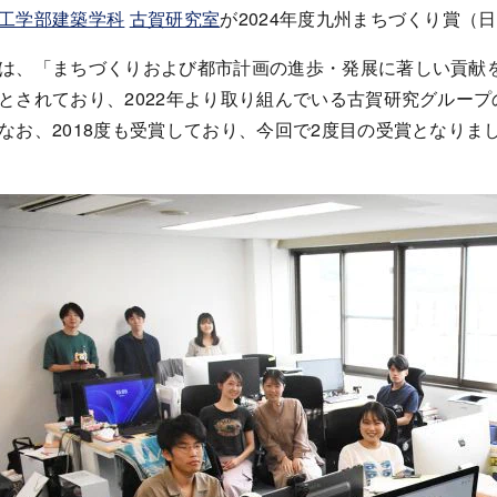
工学部建築学科
古賀研究室
が
2024
年度九州まちづくり賞（日
は、「まちづくりおよび都市計画の進歩・発展に著しい貢献
とされており、
2022
年より取り組んでいる古賀研究グループ
なお、
2018
度も受賞しており、今回で
2
度目の受賞となりま