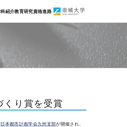
学科紹介
トップ
ニュース
教育
研究
学科紹介
資格
進路
教育
研究
資格
進路
づくり賞を受賞
、
日本都市計画学会九州支部
が開催され、