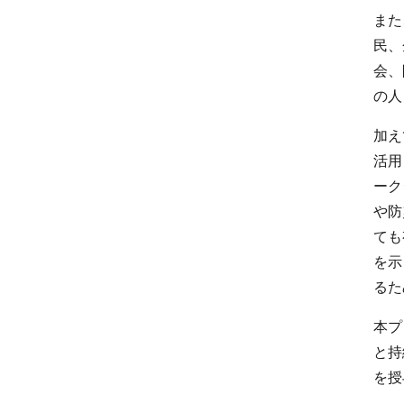
また
民、
会、
の人
加え
活用
ーク
や防
ても
を示
るた
本プ
と持
を授