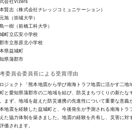
式会社
Vizers
本賢志（株式会社ナレッジコミュニケーション）
元旭（崇城大学）
島一樹（前橋工科大学）
城町立広安小学校
郡市立形原北小学校
本県益城町
知県蒲郡市
考委員会委員長による受賞理由
ロジェクト「熊本地震から学び南海トラフ地震に活かす二地
町と愛知県蒲郡市の二地域を結び、防災まちづくりの新たなモ
。まず、地域を超えた防災連携の先進性について重要な意義
本地震を経験した益城町と、今後発生が予測される南海トラ
えた協力体制を築きました。地震の経験を共有し、災害に対
評価されます。