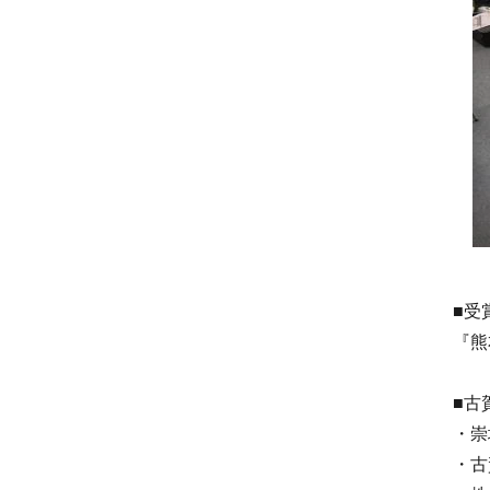
■受
『熊
■古
・崇
・古