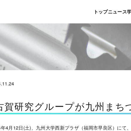
トップ
ニュース
.
11.24
古賀研究グループが九州まち
5年
4
月
12
日
(
土
)
、九州大学西新プラザ（福岡市早良区）にて