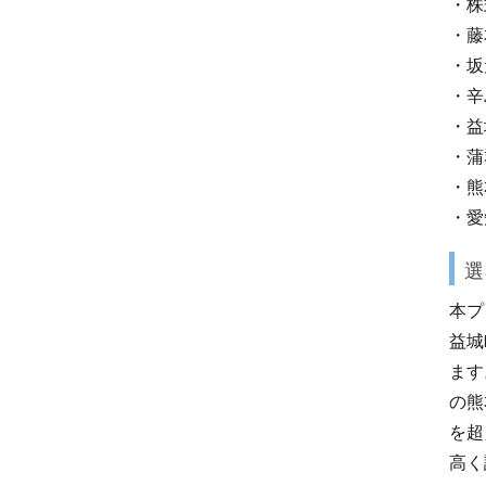
・株
・藤
・坂
・辛
・益
・蒲
・熊
・愛
選
本プ
益城
ます
の熊
を超
高く